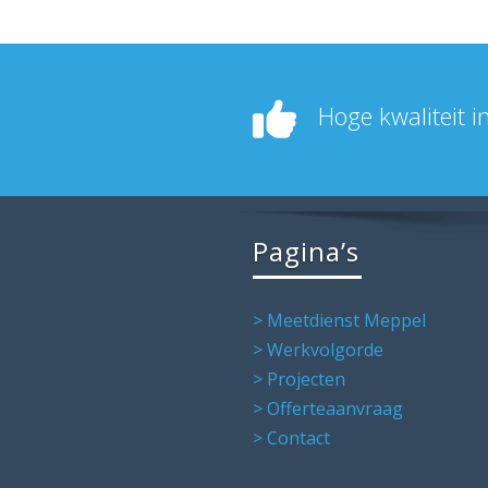
Hoge kwaliteit 
Pagina’s
> Meetdienst Meppel
> Werkvolgorde
> Projecten
> Offerteaanvraag
> Contact