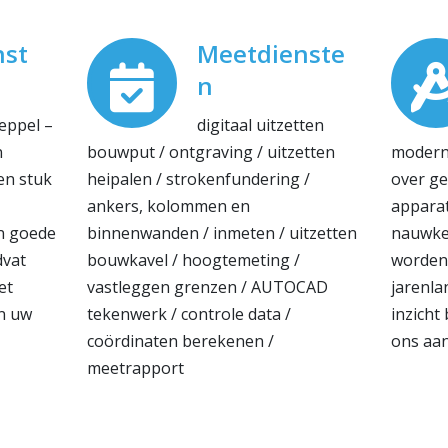
nst
Meetdienste
n
eppel –
digitaal uitzetten
n
bouwput / ontgraving / uitzetten
modern
en stuk
heipalen / strokenfundering /
over g
ankers, kolommen en
appara
en goede
binnenwanden / inmeten / uitzetten
nauwkeu
dvat
bouwkavel / hoogtemeting /
worden.
et
vastleggen grenzen / AUTOCAD
jarenla
n uw
tekenwerk / controle data /
inzicht 
coördinaten berekenen /
ons aan
meetrapport