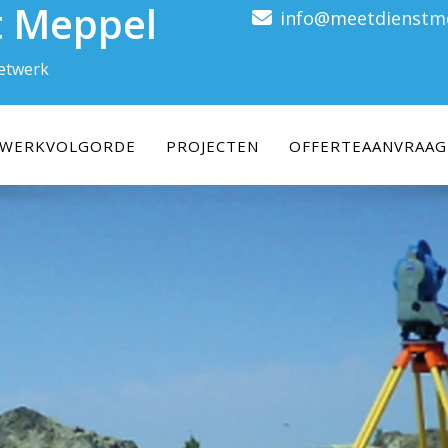
t Meppel
info@meetdienstme
eetwerk
WERKVOLGORDE
PROJECTEN
OFFERTEAANVRAAG